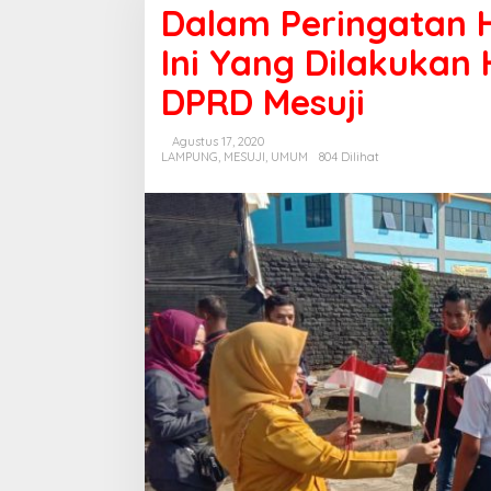
Dalam Peringatan H
Ini Yang Dilakukan
DPRD Mesuji
Agustus 17, 2020
LAMPUNG
,
MESUJI
,
UMUM
804 Dilihat