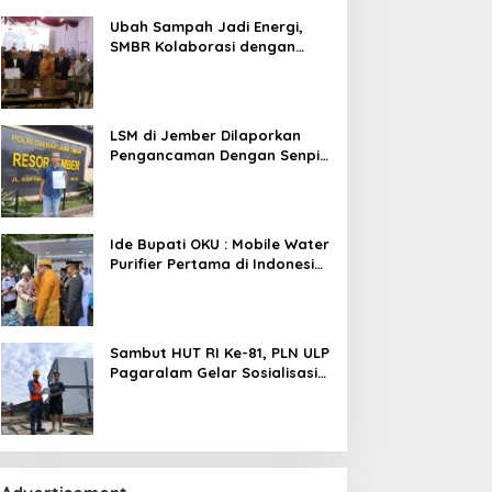
B.Eng., M.M., M.B.A.
Ubah Sampah Jadi Energi,
SMBR Kolaborasi dengan
Pemkab OKU dan Asiana
Technologies
LSM di Jember Dilaporkan
Pengancaman Dengan Senpi
dan Penyerobotan Lahan
Ide Bupati OKU : Mobile Water
Purifier Pertama di Indonesia,
TIRRA DRINK Resmi
Diluncurkan Gubernur
Sumsel,Kado Inovatif Tirta
Raja Di HUT ke-116 OKU
Sambut HUT RI Ke-81, PLN ULP
Pagaralam Gelar Sosialisasi
Bahaya Pemasangan Umbul-
Umbul Dekat Jaringan Listrik