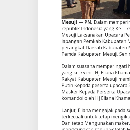
Mesuji — PN,
Dalam memperin
republik Indonesia yang Ke –
Mesuji Laksanakan Upacara Pe
lapangan Pemkab Kabupaten Mes
perangkat Daerah Kabupaten Me
Pemda Kabupaten Mesuji. Senin
Dalam suasana memperingati h
yang ke 75 ini , Hj Eliana Kha
Rakyat Kabupaten Mesuji mem
Putih Kepada peserta upacara 
Masker Kepada Perserta Upacar
komandoi oleh Hj Eliana Kham
Lanjut, Eliana mengajak pada 
terkecuali untuk tetap mengik
Dan tetap Mengunakan maker, J
menggunakan sabun Setelah Me