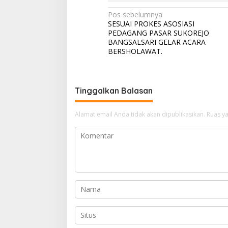
Navigasi
Pos sebelumnya
SESUAI PROKES ASOSIASI
pos
PEDAGANG PASAR SUKOREJO
BANGSALSARI GELAR ACARA
BERSHOLAWAT.
Tinggalkan Balasan
Alamat email Anda tidak akan dipublikasikan.
Ruas ya