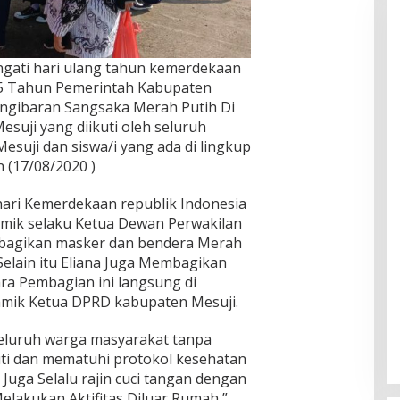
gati hari ulang tahun kemerdekaan
 75 Tahun Pemerintah Kabupaten
ngibaran Sangsaka Merah Putih Di
uji yang diikuti oleh seluruh
suji dan siswa/i yang ada di lingkup
 (17/08/2020 )
ari Kemerdekaan republik Indonesia
mamik selaku Ketua Dewan Perwakilan
bagikan masker dan bendera Merah
Selain itu Eliana Juga Membagikan
a Pembagian ini langsung di
amik Ketua DPRD kabupaten Mesuji.
seluruh warga masyarakat tanpa
uti dan mematuhi protokol kesehatan
uga Selalu rajin cuci tangan dengan
lakukan Aktifitas Diluar Rumah ”