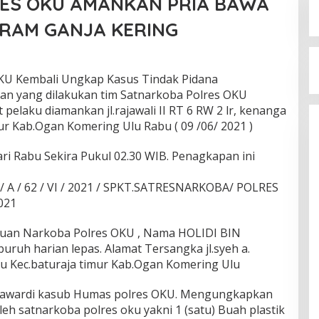
ES OKU AMANKAN PRIA BAWA
GRAM GANJA KERING
KU Kembali Ungkap Kasus Tindak Pidana
n yang dilakukan tim Satnarkoba Polres OKU
pelaku diamankan jl.rajawali II RT 6 RW 2 lr, kenanga
mur Kab.Ogan Komering Ulu Rabu ( 09 /06/ 2021 )
i Rabu Sekira Pukul 02.30 WIB. Penagkapan ini
 / A / 62 / VI / 2021 / SPKT.SATRESNARKOBA/ POLRES
021
uan Narkoba Polres OKU , Nama HOLIDI BIN
uh harian lepas. Alamat Tersangka jl.syeh a.
aru Kec.baturaja timur Kab.Ogan Komering Ulu
 mawardi kasub Humas polres OKU. Mengungkapkan
h satnarkoba polres oku yakni 1 (satu) Buah plastik