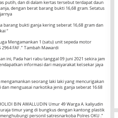
as putih, dan di dalam kertas tersebut terdapat daun
ganja, dengan berat barang bukti 16,68 gram. Setatus
jarnya
a barang bukti ganja kering seberat 16,68 gram dan
ai “
 juga Mengamankan 1 (satu) unit sepeda motor
G 2964 FAF .” Tambah Mawardi
 ini, Pada hari rabu tanggal 09 juni 2021 sekira jam
ndapatkan informasi dari masyarakat kel.sekar jaya
h mengamankan seorang laki laki yang mencurigakan
i dan menguasai narkotika jenis ganja seberat 16.68
k HOLIDI BIN AWALLUDIN Umur 49 Warga A. kaliyudin
aturaja timur yang di bungkus dengan kantong plastik
 menghubungi personil satresnarkoba Polres OKU .”