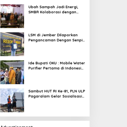
B.Eng., M.M., M.B.A.
Ubah Sampah Jadi Energi,
SMBR Kolaborasi dengan
Pemkab OKU dan Asiana
Technologies
LSM di Jember Dilaporkan
Pengancaman Dengan Senpi
dan Penyerobotan Lahan
Ide Bupati OKU : Mobile Water
Purifier Pertama di Indonesia,
TIRRA DRINK Resmi
Diluncurkan Gubernur
Sumsel,Kado Inovatif Tirta
Raja Di HUT ke-116 OKU
Sambut HUT RI Ke-81, PLN ULP
Pagaralam Gelar Sosialisasi
Bahaya Pemasangan Umbul-
Umbul Dekat Jaringan Listrik