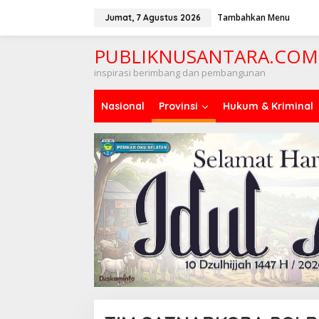
Lewati
ke
Tambahkan Menu
Jumat, 7 Agustus 2026
konten
PUBLIKNUSANTARA.COM
inspirasi berimbang dan pembangunan
Nasional
Provinsi
Hukum & Kriminal