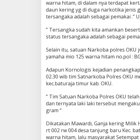
warna hitam, di dalam nya terdapat kert
daun kering yg di duga narkotika jenis 
tersangaka adalah sebagai pemakai .” U
” Tersangka sudah kita amankan besert
status tersangaka adalah sebagai pemak
Selain itu, satuan Narkoba polres OKU
yamaha mio 125 warna hitam no.pol : B
Adapun Kornologis kejadian penangkapan
02.30 wib tim Satnarkoba Polres OKU me
kec.baturaja timur kab. OKU.
” Tim Satuan Narkoba Polres OKU tela
dan ternyata laki laki tersebut mengaku
gram “
Dikatakan Mawardi, Ganja kering Mili
rt 002 rw 004 desa tanjung baru Kec. b
warna hitam, lalu masyarakat Setempat