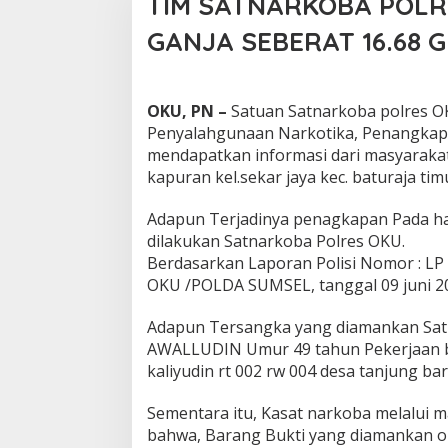
TIM SATNARKOBA POLR
GANJA SEBERAT 16.68 
|
Juni
10,
OKU, PN –
Satuan Satnarkoba polres O
2021
Penyalahgunaan Narkotika, Penangkapa
Oleh
mendapatkan informasi dari masyarakat 
kapuran kel.sekar jaya kec. baturaja ti
Adapun Terjadinya penagkapan Pada har
dilakukan Satnarkoba Polres OKU.
Berdasarkan Laporan Polisi Nomor : LP
OKU /POLDA SUMSEL, tanggal 09 juni 2
Adapun Tersangka yang diamankan Sat
AWALLUDIN Umur 49 tahun Pekerjaan bur
kaliyudin rt 002 rw 004 desa tanjung b
Sementara itu, Kasat narkoba melalui
bahwa, Barang Bukti yang diamankan ole