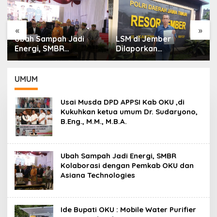
«
»
Ubah Sampah Jadi
LSM di Jember
Energi, SMBR
Dilaporkan
Kolaborasi dengan
Pengancaman Dengan
Pemkab OKU dan
Senpi dan
Asiana Technologies
Penyerobotan Lahan
UMUM
Usai Musda DPD APPSI Kab OKU ,di
Kukuhkan ketua umum Dr. Sudaryono,
B.Eng., M.M., M.B.A.
Ubah Sampah Jadi Energi, SMBR
Kolaborasi dengan Pemkab OKU dan
Asiana Technologies
Ide Bupati OKU : Mobile Water Purifier