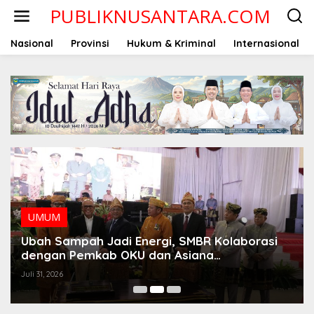
Lewati
PUBLIKNUSANTARA.COM
ke
konten
Nasional
Provinsi
Hukum & Kriminal
Internasional
UMUM
Ubah Sampah Jadi Energi, SMBR Kolaborasi
dengan Pemkab OKU dan Asiana
Technologies
Juli 31, 2026