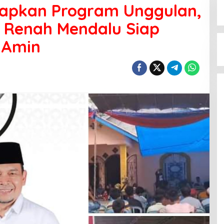
apkan Program Unggulan,
 Renah Mendalu Siap
-Amin