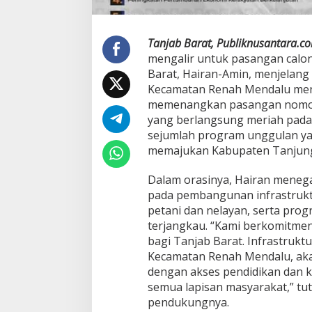
Tanjab Barat, Publiknusantara.c
mengalir untuk pasangan calon
Barat, Hairan-Amin, menjelang 
Kecamatan Renah Mendalu men
memenangkan pasangan nomor 
yang berlangsung meriah pada
sejumlah program unggulan ya
memajukan Kabupaten Tanjung
Dalam orasinya, Hairan meneg
pada pembangunan infrastrukt
petani dan nelayan, serta pro
terjangkau. “Kami berkomitm
bagi Tanjab Barat. Infrastrukt
Kecamatan Renah Mendalu, akan
dengan akses pendidikan dan k
semua lapisan masyarakat,” tu
pendukungnya.