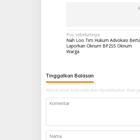
I
Navigasi
Pos sebelumnya
Nah Loo Tim Hukum Advokasi Berta
pos
Laporkan Oknum BP2SS Oknum
Warga
Tinggalkan Balasan
Alamat email Anda tidak akan dipublikasikan.
Ruas ya