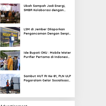
B.Eng., M.M., M.B.A.
Ubah Sampah Jadi Energi,
SMBR Kolaborasi dengan
Pemkab OKU dan Asiana
Technologies
LSM di Jember Dilaporkan
Pengancaman Dengan Senpi
dan Penyerobotan Lahan
Ide Bupati OKU : Mobile Water
Purifier Pertama di Indonesia,
TIRRA DRINK Resmi
Diluncurkan Gubernur
Sumsel,Kado Inovatif Tirta
Raja Di HUT ke-116 OKU
Sambut HUT RI Ke-81, PLN ULP
Pagaralam Gelar Sosialisasi
Bahaya Pemasangan Umbul-
Umbul Dekat Jaringan Listrik