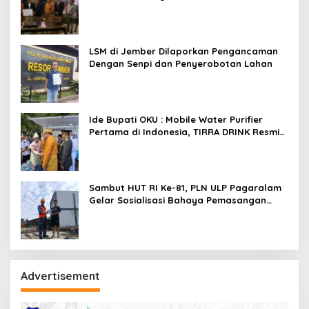
Asiana Technologies
LSM di Jember Dilaporkan Pengancaman
Dengan Senpi dan Penyerobotan Lahan
Ide Bupati OKU : Mobile Water Purifier
Pertama di Indonesia, TIRRA DRINK Resmi
Diluncurkan Gubernur Sumsel,Kado
Inovatif Tirta Raja Di HUT ke-116 OKU
Sambut HUT RI Ke-81, PLN ULP Pagaralam
Gelar Sosialisasi Bahaya Pemasangan
Umbul-Umbul Dekat Jaringan Listrik
Advertisement