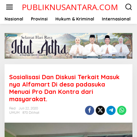
Lewati
PUBLIKNUSANTARA.COM
ke
konten
Nasional
Provinsi
Hukum & Kriminal
Internasional
Sosialisasi Dan Diskusi Terkait Masuk
nya Alfamart Di desa padasuka
Menuai Pro Dan Kontra dari
masyarakat.
Red
Juli 22, 2020
UMUM
870 Dilihat