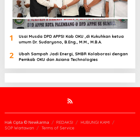
1
Usai Musda DPD APPSI Kab OKU ,di Kukuhkan ketua
umum Dr. Sudaryono, B.Eng., M.M., M.B.A.
2
Ubah Sampah Jadi Energi, SMBR Kolaborasi dengan
Pemkab OKU dan Asiana Technologies
Hak Cipta © Newkarma
REDAKSI
HUBUNGI KAMI
SOP Wartawan
Terms of Service