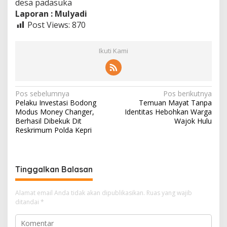
desa padasuka
Laporan : Mulyadi
Post Views:
870
Ikuti Kami
Navigasi
Pos sebelumnya
Pos berikutnya
Pelaku Investasi Bodong
Temuan Mayat Tanpa
pos
Modus Money Changer,
Identitas Hebohkan Warga
Berhasil Dibekuk Dit
Wajok Hulu
Reskrimum Polda Kepri
Tinggalkan Balasan
Alamat email Anda tidak akan dipublikasikan.
Ruas yang wajib
ditandai
*