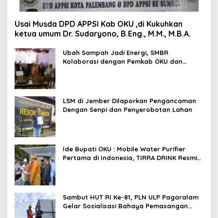
Usai Musda DPD APPSI Kab OKU ,di Kukuhkan
ketua umum Dr. Sudaryono, B.Eng., M.M., M.B.A.
Ubah Sampah Jadi Energi, SMBR
Kolaborasi dengan Pemkab OKU dan
Asiana Technologies
LSM di Jember Dilaporkan Pengancaman
Dengan Senpi dan Penyerobotan Lahan
Ide Bupati OKU : Mobile Water Purifier
Pertama di Indonesia, TIRRA DRINK Resmi
Diluncurkan Gubernur Sumsel,Kado
Inovatif Tirta Raja Di HUT ke-116 OKU
Sambut HUT RI Ke-81, PLN ULP Pagaralam
Gelar Sosialisasi Bahaya Pemasangan
Umbul-Umbul Dekat Jaringan Listrik