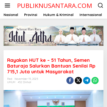
Lewati
PUBLIKNUSANTARA.COM
ke
konten
Nasional
Provinsi
Hukum & Kriminal
Internasional
Rayakan HUT ke – 51 Tahun, Semen
Baturaja Salurkan Bantuan Senilai Rp
715,1 Juta untuk Masyarakat
Red
November 15, 2025
UMUM
452 Dilihat