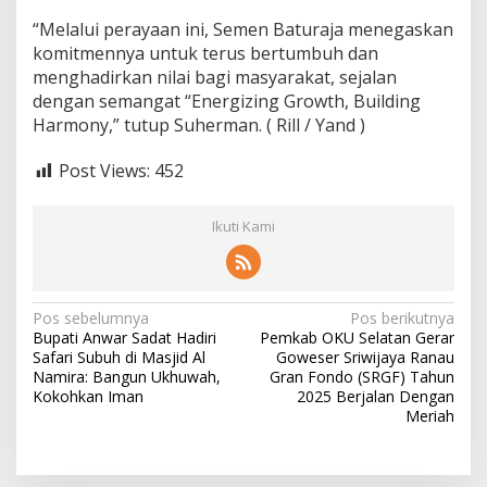
“Melalui perayaan ini, Semen Baturaja menegaskan
komitmennya untuk terus bertumbuh dan
menghadirkan nilai bagi masyarakat, sejalan
dengan semangat “Energizing Growth, Building
Harmony,” tutup Suherman. ( Rill / Yand )
Post Views:
452
Ikuti Kami
Navigasi
Pos sebelumnya
Pos berikutnya
Bupati Anwar Sadat Hadiri
Pemkab OKU Selatan Gerar
pos
Safari Subuh di Masjid Al
Goweser Sriwijaya Ranau
Namira: Bangun Ukhuwah,
Gran Fondo (SRGF) Tahun
Kokohkan Iman
2025 Berjalan Dengan
Meriah