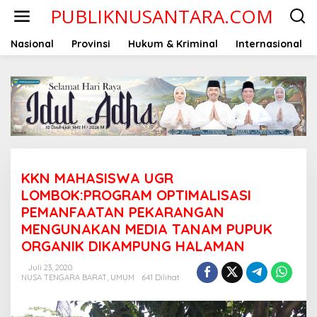
Lewati
PUBLIKNUSANTARA.COM
ke
konten
Nasional
Provinsi
Hukum & Kriminal
Internasional
KKN MAHASISWA UGR
LOMBOK:PROGRAM OPTIMALISASI
PEMANFAATAN PEKARANGAN
MENGUNAKAN MEDIA TANAM PUPUK
ORGANIK DIKAMPUNG HALAMAN
Juli 23, 2020
NUSA TENGARA BARAT
,
UMUM
641 Dilihat