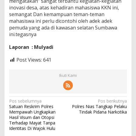
mengatakan” sangat terbantu kegiatan-kegiatan
inovasi desa, atas kehadiran mahasiswa KKN ini,
semangat Dan kemampuan teman-teman
mahasiswa ini perlu dicontohi oleh adek adek
pemuda yang ada di kawasan selatan Sumbawa
ini.tegasnya
Laporan : Mulyadi
Post Views:
641
Ikuti Kami
Navigasi
Pos sebelumnya
Pos berikutnya
Satuan Reskrim Polres
Polres Nias Tangkap Pelaku
pos
Mempawah Ungkapkan
Tindak Pidana Narkotika
Hasil Visum dan Otopsi
Terhadap Mayat Tanpa
Identitas Di Wajok Hulu