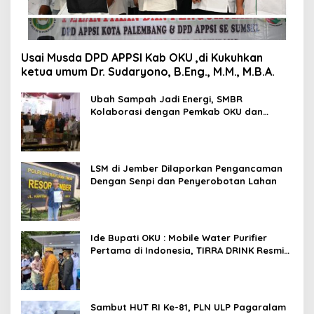
Usai Musda DPD APPSI Kab OKU ,di Kukuhkan
ketua umum Dr. Sudaryono, B.Eng., M.M., M.B.A.
Ubah Sampah Jadi Energi, SMBR
Kolaborasi dengan Pemkab OKU dan
Asiana Technologies
LSM di Jember Dilaporkan Pengancaman
Dengan Senpi dan Penyerobotan Lahan
Ide Bupati OKU : Mobile Water Purifier
Pertama di Indonesia, TIRRA DRINK Resmi
Diluncurkan Gubernur Sumsel,Kado
Inovatif Tirta Raja Di HUT ke-116 OKU
Sambut HUT RI Ke-81, PLN ULP Pagaralam