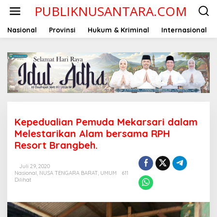
Lewati
PUBLIKNUSANTARA.COM
ke
konten
Nasional
Provinsi
Hukum & Kriminal
Internasional
Kepedualian Pemuda Mekarsari dalam
Melestarikan Alam bersama RPH
Resort Brangbeh.
Juli 29, 2020
Nasional
,
NUSA TENGARA BARAT
,
UMUM
611
Dilihat