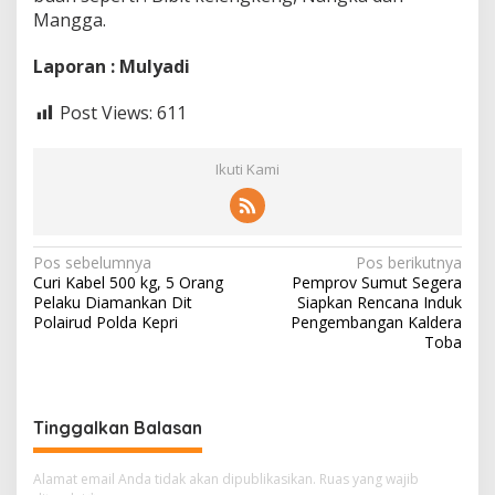
Mangga.
Laporan : Mulyadi
Post Views:
611
Ikuti Kami
Navigasi
Pos sebelumnya
Pos berikutnya
Curi Kabel 500 kg, 5 Orang
Pemprov Sumut Segera
pos
Pelaku Diamankan Dit
Siapkan Rencana Induk
Polairud Polda Kepri
Pengembangan Kaldera
Toba
Tinggalkan Balasan
Alamat email Anda tidak akan dipublikasikan.
Ruas yang wajib