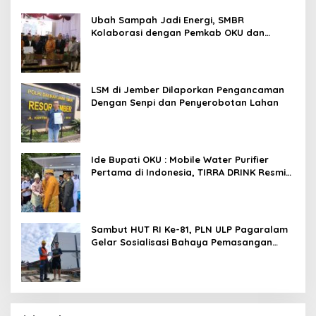
Ubah Sampah Jadi Energi, SMBR
Kolaborasi dengan Pemkab OKU dan
Asiana Technologies
LSM di Jember Dilaporkan Pengancaman
Dengan Senpi dan Penyerobotan Lahan
Ide Bupati OKU : Mobile Water Purifier
Pertama di Indonesia, TIRRA DRINK Resmi
Diluncurkan Gubernur Sumsel,Kado
Inovatif Tirta Raja Di HUT ke-116 OKU
Sambut HUT RI Ke-81, PLN ULP Pagaralam
Gelar Sosialisasi Bahaya Pemasangan
Umbul-Umbul Dekat Jaringan Listrik