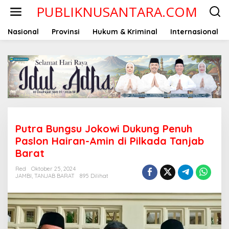
Lewati
PUBLIKNUSANTARA.COM
ke
konten
Nasional
Provinsi
Hukum & Kriminal
Internasional
Putra Bungsu Jokowi Dukung Penuh
Paslon Hairan-Amin di Pilkada Tanjab
Barat
Red
Oktober 25, 2024
JAMBI
,
TANJAB BARAT
895 Dilihat