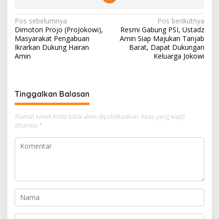
Navigasi
Pos sebelumnya
Pos berikutnya
Dimotori Projo (ProJokowi),
Resmi Gabung PSI, Ustadz
pos
Masyarakat Pengabuan
Amin Siap Majukan Tanjab
Ikrarkan Dukung Hairan
Barat, Dapat Dukungan
Amin
Keluarga Jokowi
Tinggalkan Balasan
Alamat email Anda tidak akan dipublikasikan.
Ruas yang wajib
ditandai
*